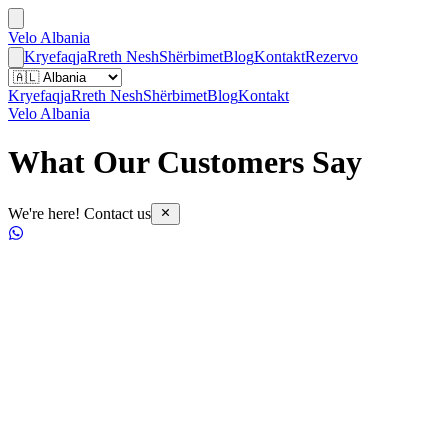
Velo Albania
Kryefaqja
Rreth Nesh
Shërbimet
Blog
Kontakt
Rezervo
Kryefaqja
Rreth Nesh
Shërbimet
Blog
Kontakt
Velo Albania
What Our Customers Say
We're here! Contact us