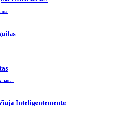
ania.
guilas
tas
Albania.
Viaja Inteligentemente