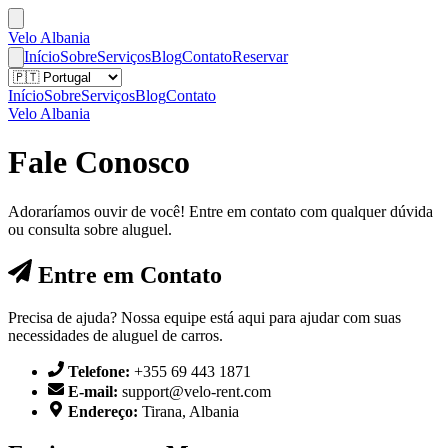
Velo Albania
Início
Sobre
Serviços
Blog
Contato
Reservar
Início
Sobre
Serviços
Blog
Contato
Velo Albania
Fale Conosco
Adoraríamos ouvir de você! Entre em contato com qualquer dúvida
ou consulta sobre aluguel.
Entre em Contato
Precisa de ajuda? Nossa equipe está aqui para ajudar com suas
necessidades de aluguel de carros.
Telefone
:
+355 69 443 1871
E-mail
:
support@velo-rent.com
Endereço
:
Tirana, Albania